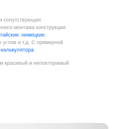
 и сопутствующих
нного монтажа конструкции.
итайские
,
немецкие
,
 углов и т.д. С примерной
-калькулятора
.
вам красивый и неповторимый