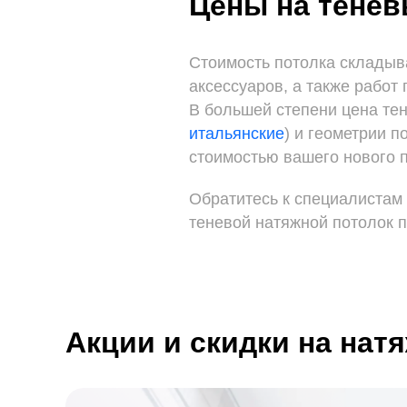
Цены на тенев
Стоимость потолка складыв
аксессуаров, а также работ
В большей степени цена тен
итальянские
) и геометрии 
стоимостью вашего нового 
Обратитесь к специалистам 
теневой натяжной потолок п
Акции и скидки на нат