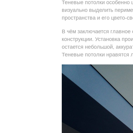
Теневые потолки особенно 
визуально выделить периме
пространства и его цвето-
В чём заключается главное 
конструкции. Установка про
остается небольшой, аккура
Теневые потолки нравятся 