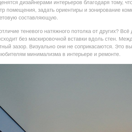
ценятся дизайнерами интерьеров благодаря тому, чт
тр помещения, задать ориентиры и зонирование ком
световую составляющую.
отличие теневого натяжного потолка от других? Всё
исходит без маскировочной вставки вдоль стен. Меж
тный зазор. Визуально они не соприкасаются. Это в
любителям минимализма в интерьере и ремонте.