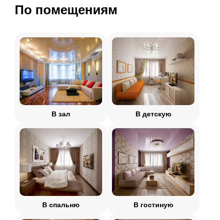
По помещениям
В зал
В детскую
В спальню
В гостиную