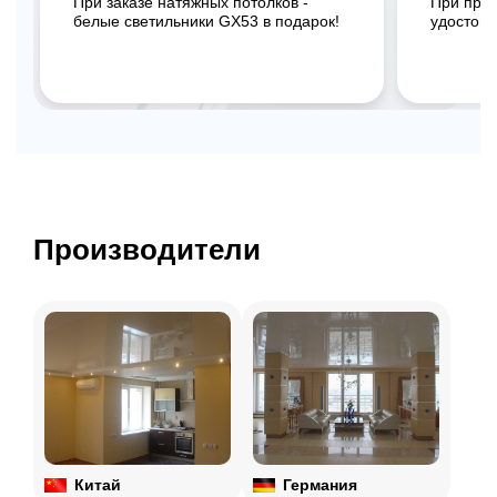
При заказе натяжных потолков -
При пре
белые светильники GX53 в подарок!
удостове
Производители
Китай
Германия