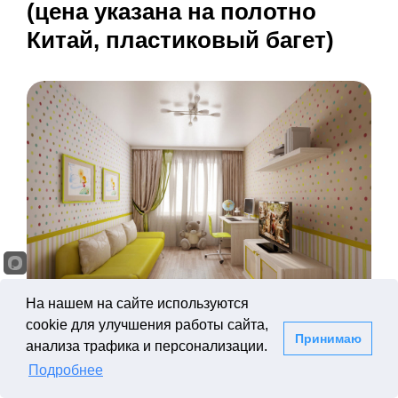
(цена указана на полотно
Китай, пластиковый багет)
На нашем на сайте используются
Потолок 11 кв.м с установкой
cookie для улучшения работы сайта,
(цена указана на полотно Китай, пластиковый
Принимаю
анализа трафика и персонализации.
багет)
Подробнее