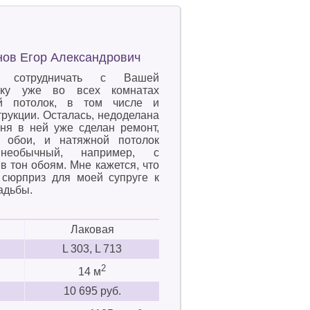
нов Егор Александрович
ь сотрудничать с Вашей
льку уже во всех комнатах
ой потолок, в том числе и
рукции. Осталась, недоделана
ьня в ней уже сделан ремонт,
 обои, и натяжной потолок
необычный, например, с
в тон обоям. Мне кажется, что
 сюрприз для моей супруге к
адьбы.
Лаковая
L 303, L 713
2
14 м
10 695 руб.