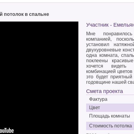
 потолок в спальне
Участник - Емелья
Мне понравилос
компанией, поско
установил натяжн
двухуровневые конст
одна комната, спал
поклеены красивые
хочется видеть 
комбинацией цветов 
это будет приятный
годовщине нашей св
Смета проекта
Фактура
Цвет
Площадь комнаты
Стоимость потолка