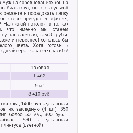
а муж на соревнованиях (он на
по биатлону), мы с сынулькой
в ремонте и порадовать папку
 он скоро приедет и офигеет,
й Натяжной потолок, и то, как
я, что именно мы станем
я у нас сложная, там 3 трубы,
 даже интереснее! хотелось бы
елого цвета. Хотя готовы к
 дизайнера. Заранее спасибо!
Лаковая
L 462
2
9 м
8 410 руб.
 потолка, 1400 руб. - установка
ков на закладную (4 шт), 350
тия более 50 мм., 800 руб. -
окабеля, 560 - установка
 плинтуса (цветной)