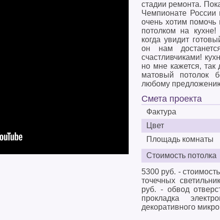
стадии ремонта. Пок
Чемпионате России 
очень хотим помочь 
потолком на кухне!
когда увидит готовы
он нам достанетс
счастливчиками! кухн
но мне кажется, так
матовый потолок б
любому предложению
Смета проекта
Фактура
Цвет
Площадь комнаты
Стоимость потолка
5300 руб. - стоимость
точечных светильни
руб. - обвод отверс
прокладка электр
декоративного микро