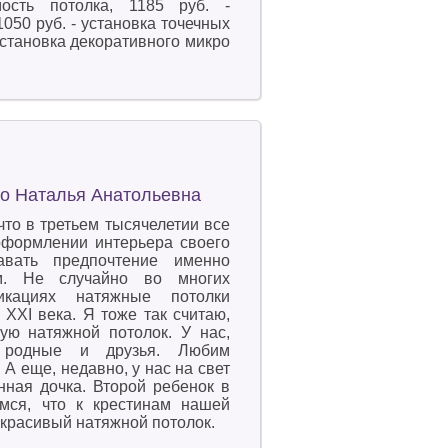
ость потолка, 1185 руб. -
050 руб. - установка точечных
установка декоративного микро
ко Наталья Анатольевна
что в третьем тысячелетии все
формлении интерьера своего
авать предпочтение именно
м. Не случайно во многих
икациях натяжные потолки
XXI века. Я тоже так считаю,
ную натяжной потолок. У нас,
 родные и друзья. Любим
 А еще, недавно, у нас на свет
нная дочка. Второй ребенок в
мся, что к крестинам нашей
 красивый натяжной потолок.