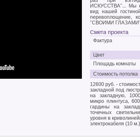
раз при взгля
ИСКУССТВА"... Мы о
вид нашей гостино
перевоплощение, ко
"СВОИМИ ГЛАЗАМИ
Смета проекта
Фактура
Цвет
Площадь комнаты
Стоимость потолка
12600 руб. - стоимост
закладной под люстру
на закладную, 1000
микро плинтуса, 600
гардины на заклад
точечных светильн
уровня в криволинейн
электрокабеля (10 м.)