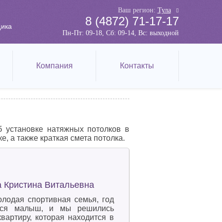
Ваш регион:
Тула
8 (4872) 71-17-17
ика
Пн-Пт: 09-18, Сб: 09-14, Вс: выходной
Компания
Контакты
б установке натяжных потолков в
, а также краткая смета потолка.
а Кристина Витальевна
олодая спортивная семья, год
лся малыш, и мы решились
вартиру, которая находится в