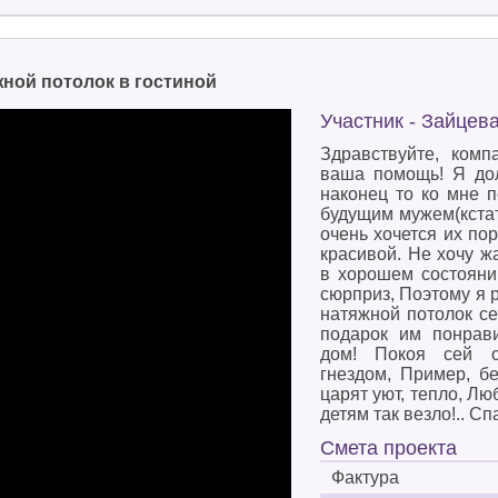
ой потолок в гостиной
Участник - Зайце
Здравствуйте, комп
ваша помощь! Я дол
наконец то ко мне 
будущим мужем(кстат
очень хочется их пор
красивой. Не хочу ж
в хорошем состояни
сюрприз, Поэтому я 
натяжной потолок се
подарок им понрави
дом! Покоя сей о
гнездом, Пример, б
царят уют, тепло, Лю
детям так везло!.. С
Смета проекта
Фактура