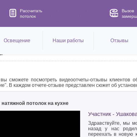
Рассчитать
Вызов
потолок
замерщ
Освещение
Наши работы
Отзывы
ты
вы сможете посмотреть видеоотчеты-отзывы клиентов о
е". В каждом отчете-отзыве представлен сюжет об установке
натяжной потолок на кухне
Участник - Ушаков
Здравствуйте, мы м
назад у нас роди
переехать в новую к