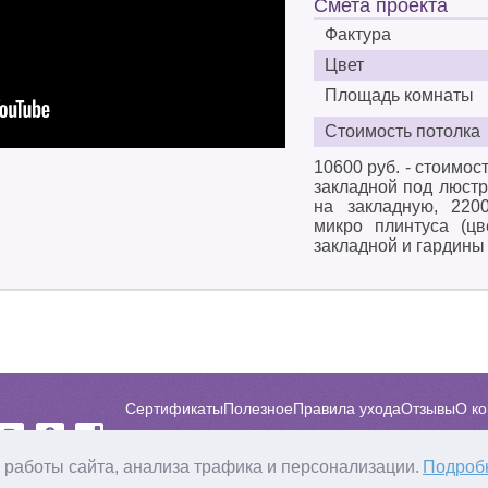
Смета проекта
Фактура
Цвет
Площадь комнаты
Стоимость потолка
10600 руб. - стоимост
закладной под люстру
на закладную, 2200
микро плинтуса (цв
закладной и гардины
Сертификаты
Полезное
Правила ухода
Отзывы
О к
Гарантия и сервис
Сотрудничество
Статьи
Видеога
 работы сайта, анализа трафика и персонализации.
Подроб