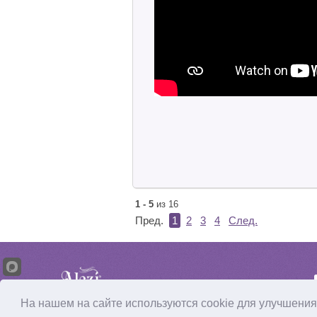
1 - 5
из 16
Пред.
1
2
3
4
След.
@ 2010-2026 «Алези»
Соглашение об использовании сайта
На нашем на сайте используются cookie для улучшения